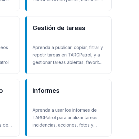
fotos y check-ins.
Gestión de tareas
deos
Aprenda a publicar, copiar, filtrar y
repetir tareas en TARGPatrol, y a
trol.
gestionar tareas abiertas, favoritas
y con fecha límite.
o
Informes
Aprenda a usar los informes de
TARGPatrol para analizar tareas,
s de
incidencias, acciones, fotos y
resultados operativos.