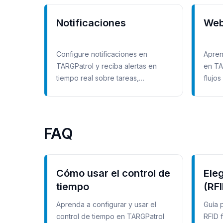
Notificaciones
Web
Configure notificaciones en
Apren
TARGPatrol y reciba alertas en
en TA
tiempo real sobre tareas,
flujo
incidencias y acciones
revisa
importantes.
FAQ
Cómo usar el control de
Ele
tiempo
(RF
in/
Aprenda a configurar y usar el
Guía 
control de tiempo en TARGPatrol
RFID 