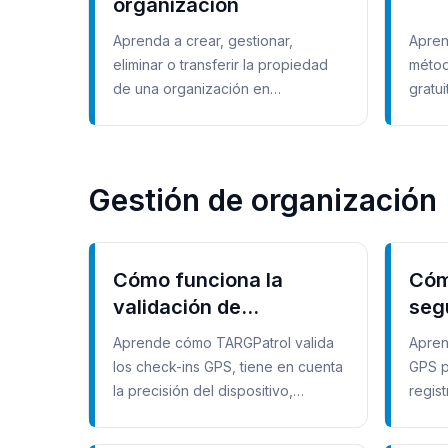
organización
Aprenda a crear, gestionar,
Apren
eliminar o transferir la propiedad
métod
de una organización en
gratui
TARGPatrol.
TARGP
Gestión de organización
Cómo funciona la
Cóm
validación de
seg
proximidad de los
opci
Aprende cómo TARGPatrol valida
Apren
puntos GPS
de 
los check-ins GPS, tiene en cuenta
GPS p
la precisión del dispositivo,
regis
funciona sin conexión y bloquea
funcio
check-ins lejanos.
dónde 