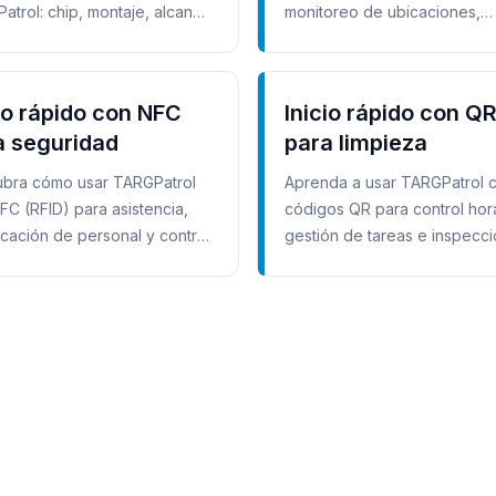
atrol: chip, montaje, alcance
monitoreo de ubicaciones,
uridad.
planificación, informes con f
control de calidad.
io rápido con NFC
Inicio rápido con Q
a seguridad
para limpieza
bra cómo usar TARGPatrol
Aprenda a usar TARGPatrol 
FC (RFID) para asistencia,
códigos QR para control hora
ficación de personal y control
gestión de tareas e inspecc
lidad en servicios de
en servicios de limpieza.
idad.