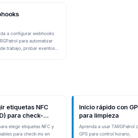
hooks
da a configurar webhooks
RGPatrol para automatizar
s de trabajo, probar eventos y
r registros.
gir etiquetas NFC
Inicio rápido con G
ID) para check-
para limpieza
check-out
para elegir etiquetas NFC y
Aprenda a usar TARGPatrol 
fiables para check-ins en
GPS para control horario,