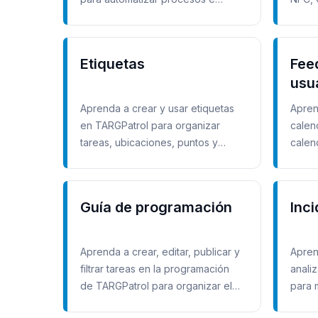
intercambiar datos sin fricción.
progr
Etiquetas
Fee
usu
Aprenda a crear y usar etiquetas
Apren
en TARGPatrol para organizar
calen
tareas, ubicaciones, puntos y
calen
checklists.
tarea
Guía de programación
Inc
Aprenda a crear, editar, publicar y
Apren
filtrar tareas en la programación
anali
de TARGPatrol para organizar el
para 
trabajo del equipo.
respu