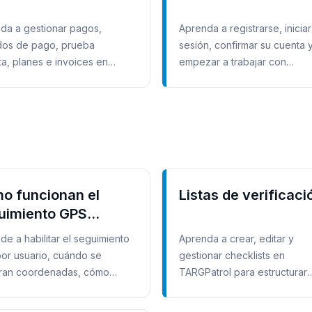
da a gestionar pagos,
Aprenda a registrarse, iniciar
os de pago, prueba
sesión, confirmar su cuenta 
ta, planes e invoices en
empezar a trabajar con
atrol.
organizaciones en TARGPatro
o funcionan el
Listas de verificaci
uimiento GPS
onal y el historial
de a habilitar el seguimiento
Aprenda a crear, editar y
rutas
or usuario, cuándo se
gestionar checklists en
tran coordenadas, cómo
TARGPatrol para estructurar
na la sincronización offline y
acciones, validaciones y aler
revisar el historial.