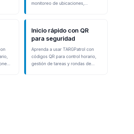
monitoreo de ubicaciones,
otos y
planificación, informes con fotos y
control de calidad.
R
Inicio rápido con QR
para seguridad
con
Aprenda a usar TARGPatrol con
rio,
códigos QR para control horario,
iones
gestión de tareas y rondas de
vigilancia en servicios de
seguridad.