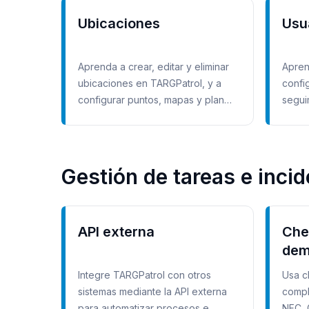
Ubicaciones
Usu
Aprenda a crear, editar y eliminar
Aprend
ubicaciones en TARGPatrol, y a
config
configurar puntos, mapas y planos
segui
para organizar sus operaciones.
Gestión de tareas e inci
API externa
Che
dem
Integre TARGPatrol con otros
Usa c
sistemas mediante la API externa
compl
para automatizar procesos e
NFC, 