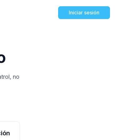
Iniciar sesión
o
trol, no
atrol en
vo.
l
ción