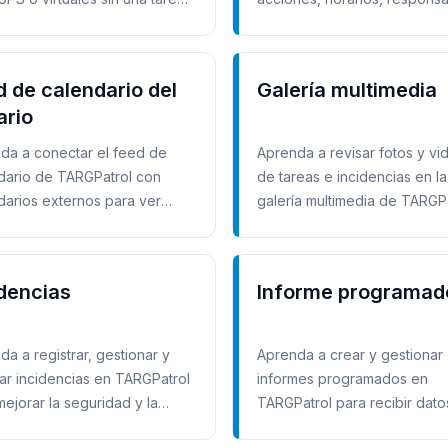
amada.
y puntos de control.
d de calendario del
Galería multimedia
ario
da a conectar el feed de
Aprenda a revisar fotos y vi
dario de TARGPatrol con
de tareas e incidencias en la
darios externos para ver
galería multimedia de TARGPa
s asignadas.
idencias
Informe programad
da a registrar, gestionar y
Aprenda a crear y gestionar
zar incidencias en TARGPatrol
informes programados en
mejorar la seguridad y la
TARGPatrol para recibir dato
esta operativa.
tareas automáticamente.