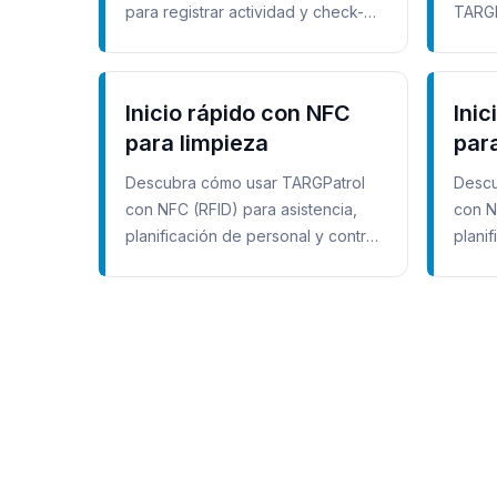
para registrar actividad y check-
TARGP
ins del personal.
y seg
Inicio rápido con NFC
Inic
para limpieza
par
Descubra cómo usar TARGPatrol
Descu
con NFC (RFID) para asistencia,
con N
planificación de personal y control
plani
de calidad en servicios de
de ca
limpieza.
segur