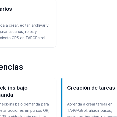
arios
a a crear, editar, archivar y
urar usuarios, roles y
miento GPS en TARGPatrol.
dencias
ck-ins bajo
Creación de tareas
anda
heck-ins bajo demanda para
Aprenda a crear tareas en
etar acciones en puntos QR,
TARGPatrol, añadir pasos,
GPS o virtuales sin una tarea
acciones, horarios, respons