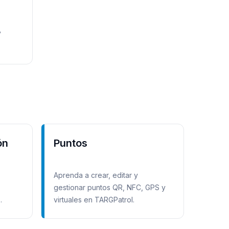
y
l.
ón
Puntos
Aprenda a crear, editar y
gestionar puntos QR, NFC, GPS y
virtuales en TARGPatrol.
tas.