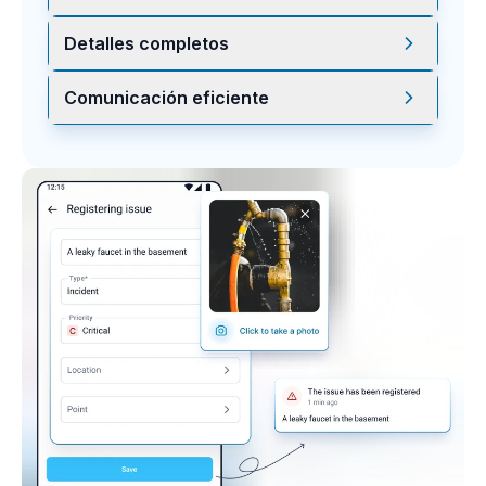
problemas como equipos dañados o
riesgos de seguridad.
Los QR colocados en la instalación hacen
Detalles completos
que reportar incidencias sea rápido y
accesible.
El sistema captura descripciones y
Comunicación eficiente
evidencia visual para resolver con el
contexto correcto.
Al reportar una incidencia, los
responsables reciben avisos y el
seguimiento de resolución comienza de
inmediato.