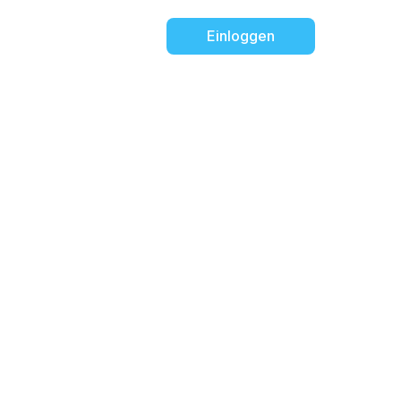
Einloggen
ARGPatrol
ven