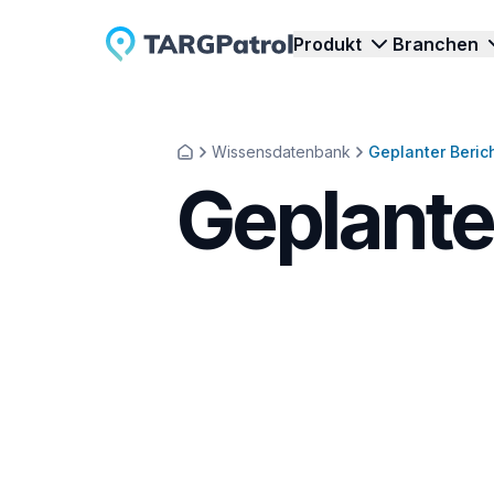
Produkt
Branchen
Wissensdatenbank
Geplanter Beric
Inspektionen & Audits
Sicherheitsdienste
Geplante
Inspektionen und Audits mit TARGPatrol
Patrouillen, Schichten und 
Q
effizient steuern.
zuverlässig überwachen.
C
Rundgänge & Begehungen
Reinigungsdienste
V
Rundgänge und Begehungen digital
Reinigungsaufgaben mit St
V
planen und überwachen.
und Echtzeitdaten steuern
z
Aufgabenmanagement
Events
Aufgaben, Workflows und Teamarbeit
Zutritt, Aufgaben und Pers
E
effizient organisieren.
Events koordinieren.
u
Zeiterfassung
Arbeitszeiten und Aktivitäten per
V
Echtzeit-Check-ins erfassen.
B