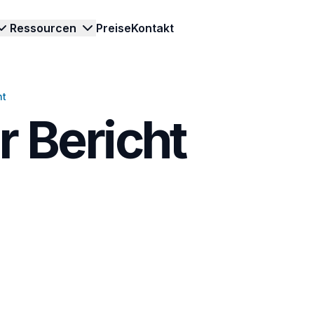
Ressourcen
Preise
Kontakt
ht
Produkttour
Checklisten
Blog
Fitnessstudios
r Bericht
Vorfälle
ualitätskontrolle mit präzisen digitalen
Einblicke, Tipps und Neuigkeiten.
Routinen, Geräteprüfungen und Facility-
hecklisten.
Aufgaben im Blick behalten.
Kunden
orfälle
HoReCa
Erfolgsgeschichten von Kunden.
atus, Fotos
orfälle verfolgen, bearbeiten und
Hygiene- und Servicestandards
Wissensdatenbank
.
uverlässig lösen.
zuverlässig kontrollieren.
Antworten auf Fragen zur Arbeit mit
Berichte
Hotellerie
TARGPatrol.
onal bei
ntscheidungen mit klaren Berichten
Teams von Rezeption bis Housekeeping
Entdecken Sie T
nterstützen.
synchron halten.
in einer interakti
Checklisten-Bibliothek
Alle Branchen
Produkttour.
orgefertigte Checklisten für Ihre
Flexible Tools für Aufgaben,
ranche nutzen.
Inspektionen und Berichte.