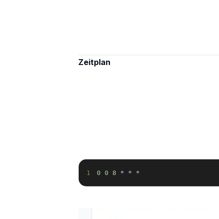
Zeitplan
1
0
0
8
*
*
*