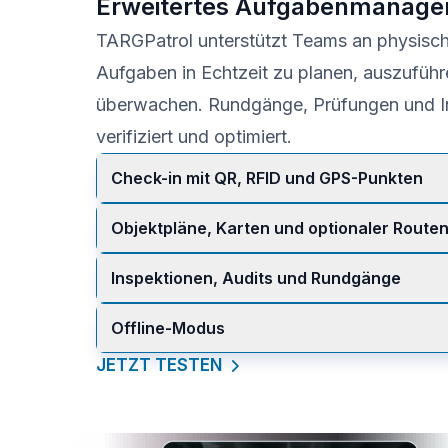
Erweitertes Aufgabenmanage
TARGPatrol unterstützt Teams an physisch
Aufgaben in Echtzeit zu planen, auszufüh
überwachen. Rundgänge, Prüfungen und I
verifiziert und optimiert.
Check-in mit QR, RFID und GPS-Punkten
Bestätigen Sie die Aufgabenausführung an f
Objektpläne, Karten und optionaler Route
GPS-Punkt-Check-ins werden nur akzeptier
Mitarbeiter nahe genug an den gespeicherten
Führen Sie Mitarbeiter mit Karten und Lagep
Inspektionen, Audits und Rundgänge
ausgewählte Benutzer zeichnet optionales 
regelmäßig den Routenverlauf auf, solange 
Weisen Sie Außendienstaktivitäten mit Tools
Offline-Modus
geöffnet und in Verwendung ist; berechtigt
Checklisten und Compliance-Prüfungen zu.
unter Objektansichten → Karten.
Nutzen Sie die App ohne Internet. Daten we
JETZT TESTEN
und automatisch synchronisiert, sobald die 