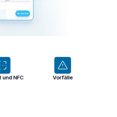
R und NFC
Vorfälle
Asset