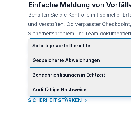
Einfache Meldung von Vorfäll
Behalten Sie die Kontrolle mit schneller Er
und Verstößen. Ob verpasster Checkpoint
Sicherheitsproblem, Ihr Team dokumentiert 
Sofortige Vorfallberichte
Mitarbeiter senden Berichte direkt in der App
Gespeicherte Abweichungen
Kommentaren, Kategorien und Standortdate
Manager können verpasste Check-ins und 
Benachrichtigungen in Echtzeit
anhand der gespeicherten Aufgabenstatus u
Vorgesetzte erhalten sofortige Hinweise un
Auditfähige Nachweise
Folgeaufgaben oder Checklisten zuweisen.
Jeder Vorfall wird mit Zeitstempel gespeicher
SICHERHEIT STÄRKEN
zugänglich für Sicherheit, Compliance und V