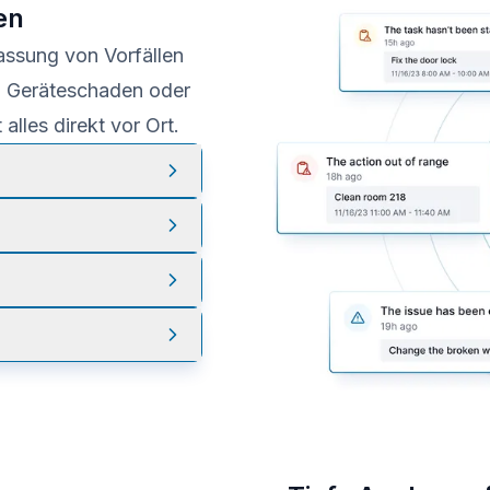
en
fassung von Vorfällen
, Geräteschaden oder
alles direkt vor Ort.
, mit Fotos,
n.
verspätete Aufgaben
nd Berichte prüfen.
d können
t und bleibt leicht
erantwortlichkeit.