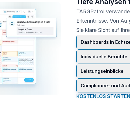
Tiefe Analysen 
TARGPatrol verwandelt 
Erkenntnisse. Von Auf
Sie klare Sicht auf Ihr
Dashboards in Echtze
Überwachen Sie Aufgabe
Individuelle Berichte
und Checklisten an ei
Erstellen Sie Bericht
Leistungseinblicke
Aufgabentyp und expor
Verfolgen Sie KPIs wie
Compliance- und Aud
Checkpoints oder häu
Bewahren Sie eine vol
KOSTENLOS STARTE
ins und Lösungen auf.