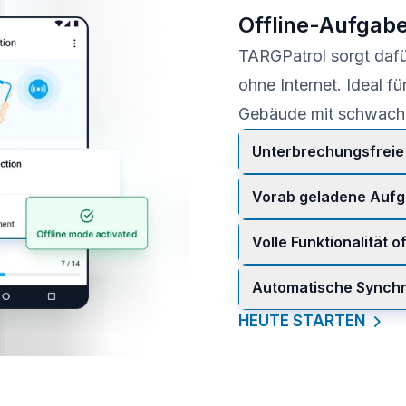
Offline-Aufgab
TARGPatrol sorgt dafü
ohne Internet. Ideal f
Gebäude mit schwache
Unterbrechungsfreie
Mitarbeiter greifen o
Vorab geladene Auf
Checklisten zu und ble
Aufgaben werden im Vo
Volle Funktionalität of
und Hinweise.
Mitarbeiter können A
Automatische Synchr
Fortschritt markieren,
Nach der Wiederverbi
HEUTE STARTEN
synchronisiert, damit 