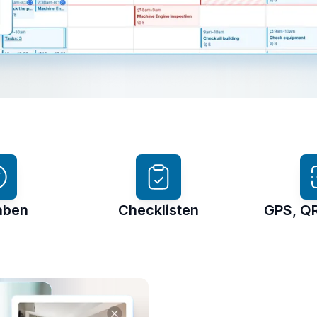
aben
Checklisten
GPS, Q