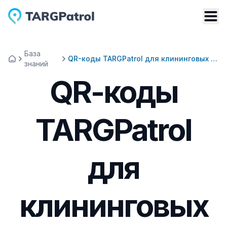
База
QR-коды TARGPatrol для клининговых компаний
знаний
QR-коды
TARGPatrol
для
клининговых