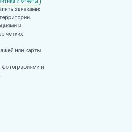
литика и отчеты
влять заявками:
территории.
ациями и
е четких
тажей или карты
 фотографиями и
.