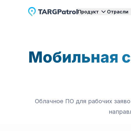
Продукт
Отрасли
Инспекции и аудиты
Охранные услуги
Мобильная с
Проводите инспекции и аудиты
Контролируйте обходы
эффективнее с TARGPatrol.
отчеты об инцидентах.
Обходы и маршруты
Клининговые услуг
Планируйте и контролируйте обходы
Управляйте уборками ч
и маршруты.
фото и статусы.
Управление задачами
Мероприятия
Организуйте задачи, процессы и
Координируйте доступ,
Облачное ПО для рабочих заяво
работу команды.
персонал на мероприят
направ
Учет времени
Отслеживайте время и активность
через check-in.