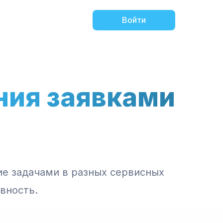
Войти
ния заявками
ие задачами в разных сервисных
жности
вность.
обзоре.