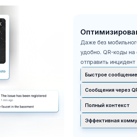
Оптимизирова
Даже без мобильног
удобно. QR-коды на
отправить инцидент
Быстрое сообщени
Сотрудники и посет
Сообщения через Q
например неисправн
безопасности.
QR-коды на объекте
Полный контекст
установки приложен
Система собирает о
Эффективная комму
чтобы решение было 
После сообщения от