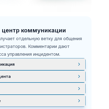
 центр коммуникации
лучает отдельную ветку для общения
нистраторов. Комментарии дают
сса управления инцидентом.
икация
могает быстро обмениваться
дента
нениями.
ят обсуждения, решения и прогресс на
ле.
новления доступны в одном месте,
е
инимаются быстрее.