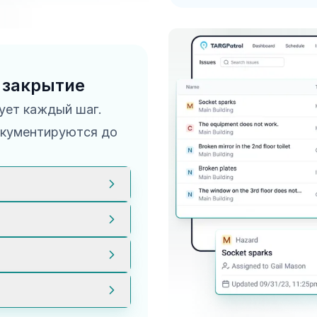
процесс решения зап
 закрытие
ует каждый шаг.
окументируются до
я в системе, делая
ятся в приложении и
лями и менеджерами
рывается, но полный