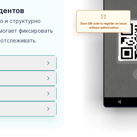
дентов
о и структурно
могает фиксировать
 отслеживать
ямо в приложении,
ла их.
енным исполнителям
ещения и могут
нителей и