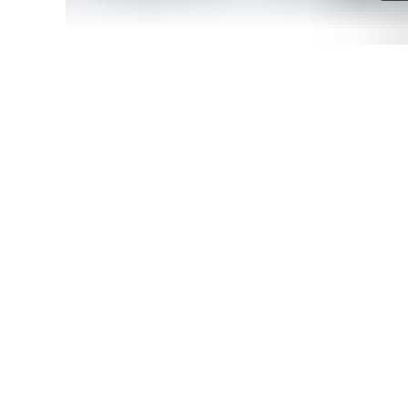
7
min
How to Automate Building
Systems Maintenance
Control