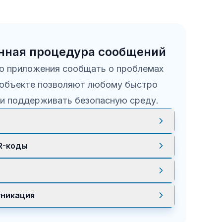
нная процедура сообщений
о приложения сообщать о проблемах
 объекте позволяют любому быстро
 и поддерживать безопасную среду.
е
ители легко фиксируют проблемы,
R-коды
ое оборудование или риски
 позволяют сообщать об инцидентах без
ия.
писания и визуальные доказательства,
никация
быстрее и точнее.
ветственные получают уведомления, и