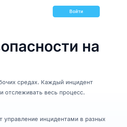
Войти
зопасности на
абочих средах. Каждый инцидент
и отслеживать весь процесс.
жности
обзоре.
т управление инцидентами в разных