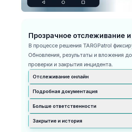
Прозрачное отслеживание и
В процессе решения TARGPatrol фиксир
Обновления, результаты и вложения д
проверки и закрытия инцидента.
Отслеживание онлайн
Каждое действие и решение записываетс
Подробная документация
путь к решению прозрачным.
Вложения, результаты и переписка хран
Больше ответственности
помогают анализировать процесс.
Запись коммуникации между исполните
Закрытие и история
создает понятную историю действий.
После успешного решения инцидент зак