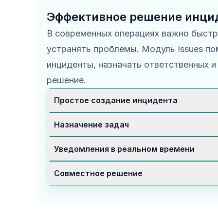
Эффективное решение инци
В современных операциях важно быстр
устранять проблемы. Модуль Issues по
инциденты, назначать ответственных и
решение.
Простое создание инцидента
Пользователи сообщают о проблемах пр
Назначение задач
чтобы команда быстрее заметила и реши
Менеджеры назначают задачи ответств
Уведомления в реальном времени
и убирают задержки в обработке.
Исполнители получают мгновенные опов
Совместное решение
быстро перейти к действию.
Каналы коммуникации связывают испол
менеджеров для понятной координации.