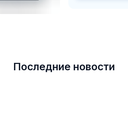
Исполнители и адм
эффективные решени
Последние новости
22
min
1
7 Best Maintenance
B
Management Software
C
Tools for 2026