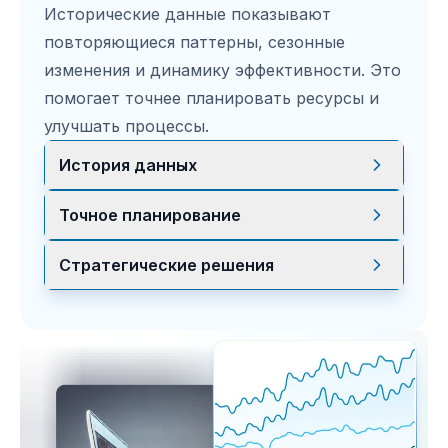
Исторические данные показывают
повторяющиеся паттерны, сезонные
изменения и динамику эффективности. Это
помогает точнее планировать ресурсы и
улучшать процессы.
История данных
Анализируйте задачи и инциденты за
Точное планирование
любой период, чтобы видеть
изменения, повторения и влияние
Исторические тренды помогают
Стратегические решения
принятых решений.
предвидеть сезонные нагрузки,
повторяющиеся проблемы и изменения
Используйте отчеты для планирования
эффективности.
персонала, распределения нагрузки и
точечных улучшений.