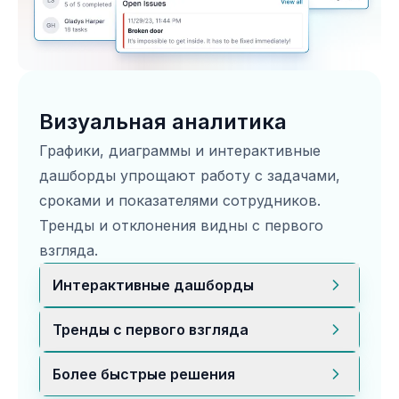
Визуальная аналитика
Графики, диаграммы и интерактивные
дашборды упрощают работу с задачами,
сроками и показателями сотрудников.
Тренды и отклонения видны с первого
взгляда.
Интерактивные дашборды
Настраивайте визуализации,
Тренды с первого взгляда
фильтруйте данные и следите за
ключевыми метриками, например
Визуализации быстрее показывают
Более быстрые решения
процентом выполненных задач.
паттерны и аномалии, которые сложно