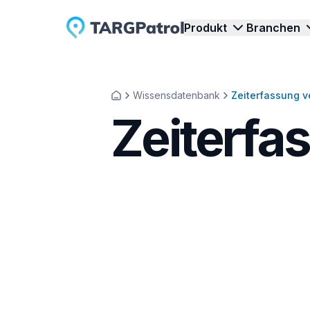
Produkt
Branchen
Wissensdatenbank
Zeiterfassung 
Inspektionen & Audits
Sicherheitsdienste
Zeiterfa
Inspektionen und Audits mit TARGPatrol
Patrouillen, Schichten und 
Q
effizient steuern.
zuverlässig überwachen.
C
Rundgänge & Begehungen
Reinigungsdienste
V
Rundgänge und Begehungen digital
Reinigungsaufgaben mit St
V
planen und überwachen.
und Echtzeitdaten steuern
z
Aufgabenmanagement
Events
Aufgaben, Workflows und Teamarbeit
Zutritt, Aufgaben und Pers
E
effizient organisieren.
Events koordinieren.
u
Zeiterfassung
Arbeitszeiten und Aktivitäten per
V
Echtzeit-Check-ins erfassen.
B