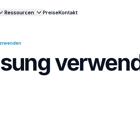
Ressourcen
Preise
Kontakt
verwenden
Produkttour
Checklisten
Blog
Fitnessstudios
ssung verwen
Vorfälle
ualitätskontrolle mit präzisen digitalen
Einblicke, Tipps und Neuigkeiten.
Routinen, Geräteprüfungen und Facility-
hecklisten.
Aufgaben im Blick behalten.
Kunden
orfälle
HoReCa
Erfolgsgeschichten von Kunden.
atus, Fotos
orfälle verfolgen, bearbeiten und
Hygiene- und Servicestandards
Wissensdatenbank
.
uverlässig lösen.
zuverlässig kontrollieren.
Antworten auf Fragen zur Arbeit mit
Berichte
Hotellerie
TARGPatrol.
onal bei
ntscheidungen mit klaren Berichten
Teams von Rezeption bis Housekeeping
Entdecken Sie T
nterstützen.
synchron halten.
in einer interakti
Checklisten-Bibliothek
Alle Branchen
Produkttour.
orgefertigte Checklisten für Ihre
Flexible Tools für Aufgaben,
ranche nutzen.
Inspektionen und Berichte.