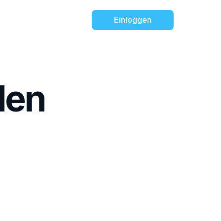
Einloggen
den
ARGPatrol
ven